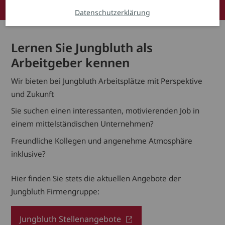
Bewerbungsprozess
Kontakt
Datenschutzerklärung
Lernen Sie Jungbluth als
Arbeitgeber kennen
Wir bieten bei Jungbluth Arbeitsplätze mit Perspektive
und Zukunft
Sie suchen einen inte­res­santen, motivierenden Job in
einem mittelständischen Unternehmen?
Freundliche Kollegen und angenehme Atmosphäre
inklusive?
Hier finden Sie stets die aktuellen Angebote der
Jungbluth Firmengruppe:
Jungbluth Stellenangebote