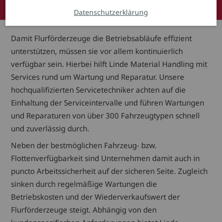
Reparaturservice
Regelmäßige Wartungen
Full Serv
Datenschutzerklärung
Damit Flurförderzeuge die Betriebsabläufe effizient
unterstützen, müssen sie vor allem kontinuierlich
verfügbar sein. Hierbei hilft Linde Material Handling mit
Services rund um Wartung und Reparatur. Unsere
hochqualifizierten Servicetechniker achten auf die
Einhaltung der Serviceintervalle und führen Wartungen
und Reparaturen von über 300 Fahrzeugtypen schnell
und zuverlässig durch.
Neben der bestmöglichen Fahrzeug- bzw.
Flottenverfügbarkeit sind Unternehmen damit auch in
puncto Arbeitssicherheit auf der sicheren Seite. Zugleich
sinken durch regelmäßige Wartungen die
Betriebskosten und der Wiederverkaufswert der
Flurförderzeuge steigt. Abhängig von den