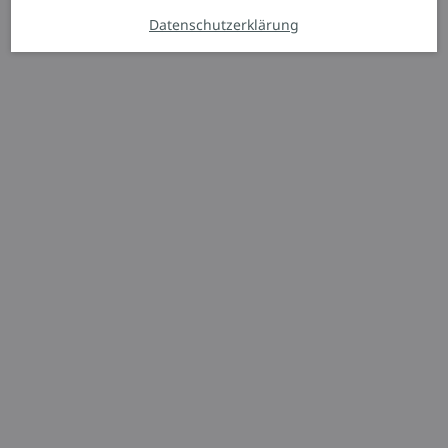
Datenschutzerklärung
Kommissionierer
N20 C D
Wendiger Doppelstock-
Kommissionierer
2.000 kg
1.580 mm
2.800 mm
Angebot anfordern