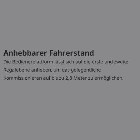
Model
Tragfähigkeit/Last
Hub
Fahrgeschwin
mit/ohne Las
N20 C D
1,2 / 2,0 (t)
1580 (mm)
9 / 12 km/h
Anhebbarer Fahrerstand
Typenblatt herunterladen
Die Bedienerplattform lässt sich auf die erste und zweite
Regalebene anheben, um das gelegentliche
Broschüre herunterladen
Kommissionieren auf bis zu 2,8 Meter zu ermöglichen.
Sonderausstattung
Anhebbarer Fahrerstand