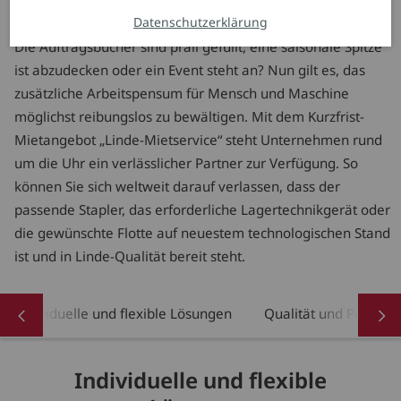
Auftragsspitzen
Datenschutzerklärung
Die Auftragsbücher sind prall gefüllt, eine saisonale Spitze
ist abzudecken oder ein Event steht an? Nun gilt es, das
zusätzliche Arbeitspensum für Mensch und Maschine
möglichst reibungslos zu bewältigen. Mit dem Kurzfrist-
Mietangebot „Linde-Mietservice“ steht Unternehmen rund
um die Uhr ein verlässlicher Partner zur Verfügung. So
können Sie sich weltweit darauf verlassen, dass der
passende Stapler, das erforderliche Lagertechnikgerät oder
die gewünschte Flotte auf neuestem technologischen Stand
ist und in Linde-Qualität bereit steht.
Individuelle und flexible Lösungen
Qualität und Perfor
Individuelle und flexible