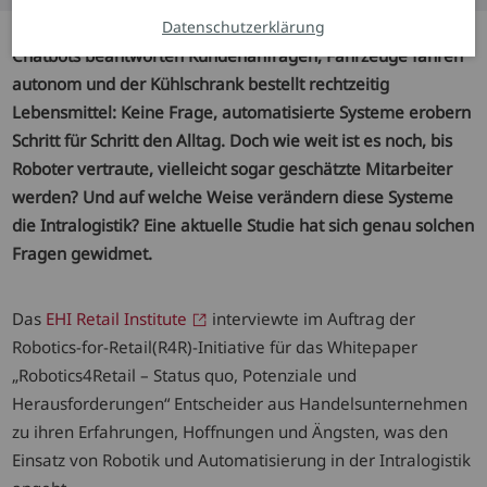
Datenschutzerklärung
Chatbots beantworten Kundenanfragen, Fahrzeuge fahren
autonom und der Kühlschrank bestellt rechtzeitig
Lebensmittel: Keine Frage, automatisierte Systeme erobern
Schritt für Schritt den Alltag. Doch wie weit ist es noch, bis
Roboter vertraute, vielleicht sogar geschätzte Mitarbeiter
werden? Und auf welche Weise verändern diese Systeme
die Intralogistik? Eine aktuelle Studie hat sich genau solchen
Fragen gewidmet.
Das
EHI Retail Institute
interviewte im Auftrag der
Robotics-for-Retail(R4R)-Initiative für das Whitepaper
„Robotics4Retail – Status quo, Potenziale und
Herausforderungen“ Entscheider aus Handelsunternehmen
zu ihren Erfahrungen, Hoffnungen und Ängsten, was den
Einsatz von Robotik und Automatisierung in der Intralogistik