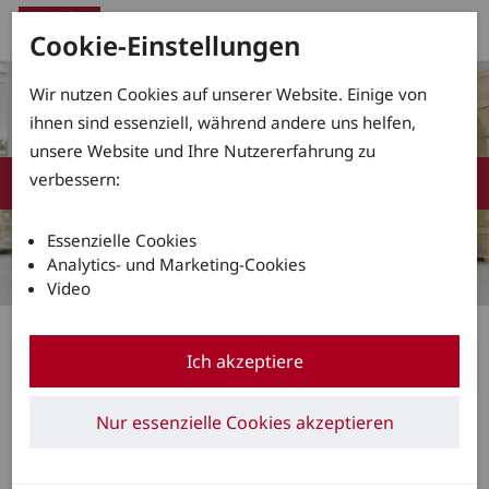
Cookie-Einstellungen
Wir nutzen Cookies auf unserer Website. Einige von
ihnen sind essenziell, während andere uns helfen,
unsere Website und Ihre Nutzererfahrung zu
verbessern:
Essenzielle Cookies
Analytics- und Marketing-Cookies
Video
Ergonomie on top für Linde-Elektrostapler
Ich akzeptiere
16.04.2026
Linde Material Handling bringt
Nur essenzielle Cookies akzeptieren
weitere Elektrostaplermodelle mit