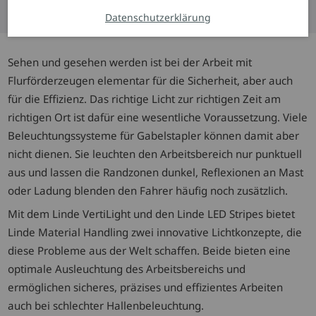
Lassen Sie sich jetzt beraten!
Datenschutzerklärung
Sehen und gesehen werden ist bei der Arbeit mit
Flurförderzeugen elementar für die Sicherheit, aber auch
für die Effizienz. Das richtige Licht zur richtigen Zeit am
richtigen Ort ist dafür eine wesentliche Voraussetzung. Viele
Beleuchtungssysteme für Gabelstapler können damit aber
nicht dienen. Sie leuchten den Arbeitsbereich nur punktuell
aus und lassen die Randzonen dunkel, Reflexionen an Mast
oder Ladung blenden den Fahrer häufig noch zusätzlich.
Mit dem Linde VertiLight und den Linde LED Stripes bietet
Linde Material Handling zwei innovative Lichtkonzepte, die
diese Probleme aus der Welt schaffen. Beide bieten eine
optimale Ausleuchtung des Arbeitsbereichs und
ermöglichen sicheres, präzises und effizientes Arbeiten
auch bei schlechter Hallenbeleuchtung.